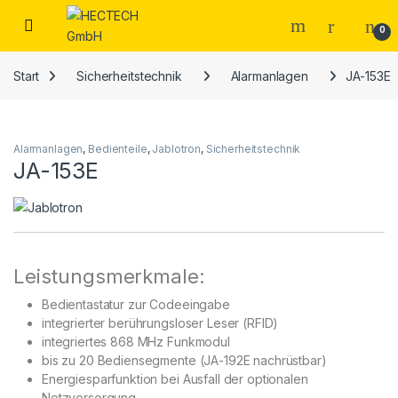
Open
0
Start
Sicherheitstechnik
Alarmanlagen
JA-153E
Alarmanlagen
,
Bedienteile
,
Jablotron
,
Sicherheitstechnik
JA-153E
Leistungsmerkmale:
Bedientastatur zur Codeeingabe
integrierter berührungsloser Leser (RFID)
integriertes 868 MHz Funkmodul
bis zu 20 Bediensegmente (JA-192E nachrüstbar)
Energiesparfunktion bei Ausfall der optionalen
Netzversorgung