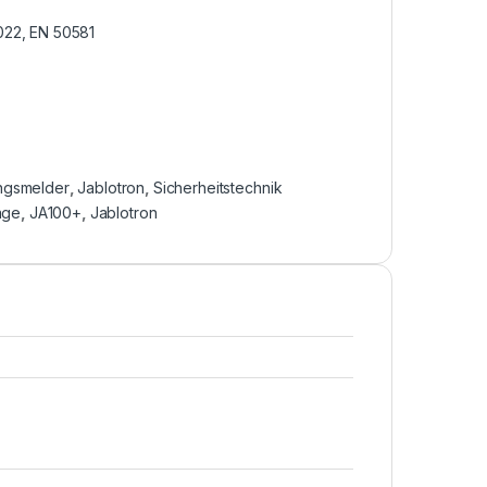
022, EN 50581
gsmelder
,
Jablotron
,
Sicherheitstechnik
age
,
JA100+
,
Jablotron