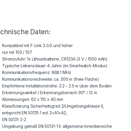
chnische Daten:
Kompatibel mit F-Link 2.0.0 und höher
nur mit 103 / 107
Stromzufuhr: 1x Lithiumbatterie, CR123A (3 V / 1500 mAh)
Typische Lebensdauer 4 Jahre (im Smartwatch-Modus)
Kommunikationsfrequenz: 868.1 MHz
Kommunikationsreichweite: ca. 300 m (freie Fläche)
Empfohlene Installationshöhe: 2.2 – 2.5 m über dem Boden
Erkennungswinkel / Erkennungsbereich 90° / 12 m
Abmessungen: 62 x 110 x 40 mm
Klassifizierung Sicherheitsgrad 2/Umgebungsklasse II,
entspricht EN 50131-1 ed. 2+A1+A2,
EN 50131-2-2
Umgebung gemäß EN 50131-1 II. allgemeine Innenbereiche