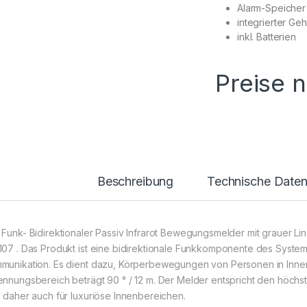
Alarm-Speicher 
integrierter Geh
inkl. Batterien
Preise 
Beschreibung
Technische Date
 Funk- Bidirektionaler Passiv Infrarot Bewegungsmelder mit grauer Li
107 . Das Produkt ist eine bidirektionale Funkkomponente des Sys
munikation. Es dient dazu, Körperbewegungen von Personen in Innen
ennungsbereich beträgt 90 ° / 12 m. Der Melder entspricht den höchs
h daher auch für luxuriöse Innenbereichen.