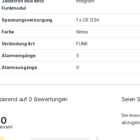
Jablotron 868 MHz
integriert
Funkmodul
Spannungsversorgung
1 x CR 123A
Farbe
Weiss
Verbindung Art
FUNK
Alarmeingänge
0
Alarmausgänge
0
sierend auf 0 Bewertungen
Seien S
Sie müs
.0
abzugeb
gesamt
0