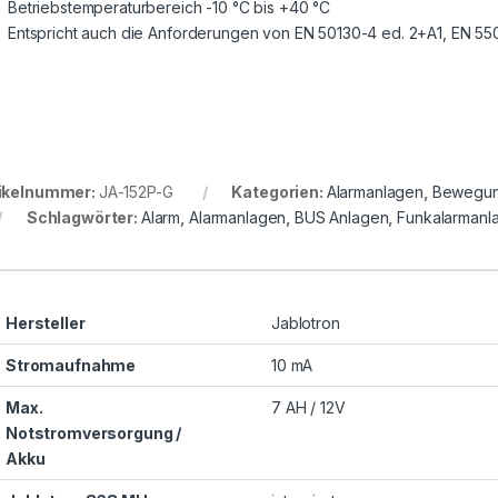
Betriebstemperaturbereich -10 °C bis +40 °C
Entspricht auch die Anforderungen von EN 50130-4 ed. 2+A1, EN 55
ikelnummer:
JA-152P-G
Kategorien:
Alarmanlagen
,
Bewegun
Schlagwörter:
Alarm
,
Alarmanlagen
,
BUS Anlagen
,
Funkalarmanl
Hersteller
Jablotron
Stromaufnahme
10 mA
Max.
7 AH / 12V
Notstromversorgung /
Akku