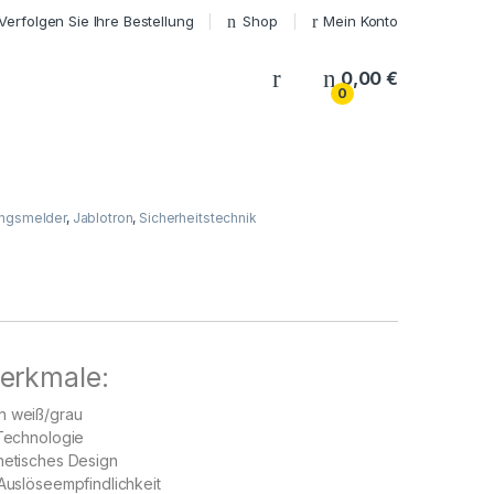
Verfolgen Sie Ihre Bestellung
Shop
Mein Konto
My Account
0,00
€
0
ngsmelder
,
Jablotron
,
Sicherheitstechnik
erkmale:
n weiß/grau
 Technologie
hetisches Design
 Auslöseempfindlichkeit