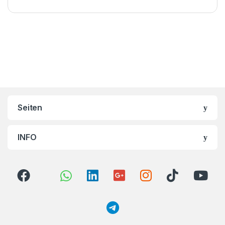
Brands Carousel
Seiten
INFO