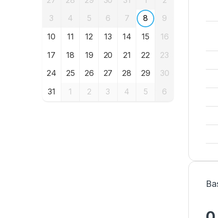
3
4
5
6
7
8
9
10
11
12
13
14
15
16
17
18
19
20
21
22
23
24
25
26
27
28
29
30
31
1
2
3
4
5
6
Ba
0