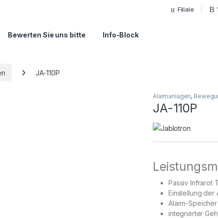
Filiale
Bewerten Sie uns bitte
Info-Block
en
JA-110P
Alarmanlagen
,
Bewegu
JA-110P
Leistungsm
Passiv Infrarot
Einstellung der
Alarm-Speicher 
integrierter Geh