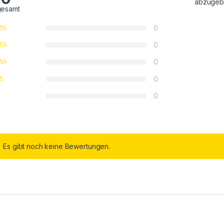
abzugeb
gesamt
0
0
0
0
0
Es gibt noch keine Bewertungen.