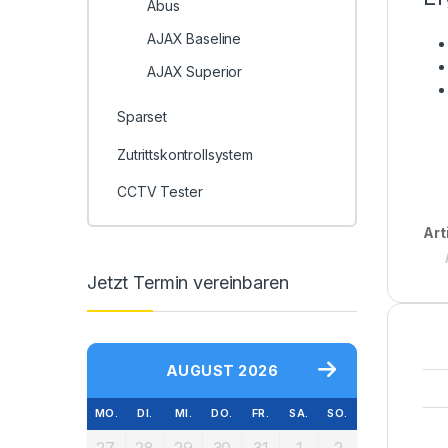
Abus
AJAX Baseline
AJAX Superior
Sparset
Zutrittskontrollsystem
CCTV Tester
Art
Jetzt Termin vereinbaren
AUGUST 2026
MO.
DI.
MI.
DO.
FR.
SA.
SO.
27
28
29
30
31
1
2