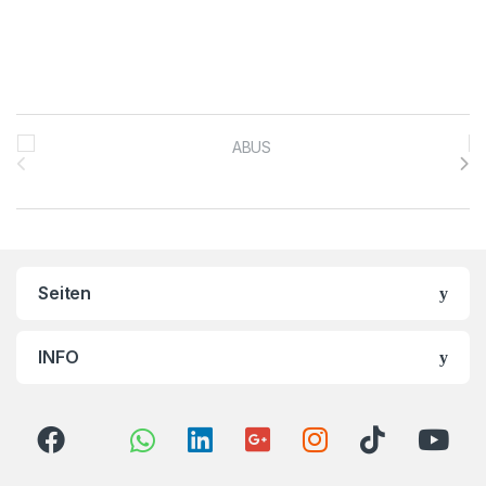
Brands Carousel
Seiten
INFO