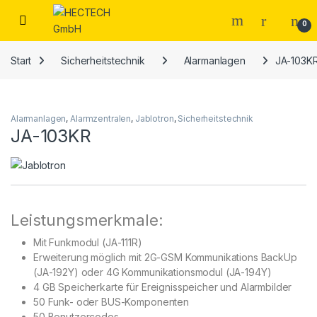
Open
0
Start
Sicherheitstechnik
Alarmanlagen
JA-103K
Alarmanlagen
,
Alarmzentralen
,
Jablotron
,
Sicherheitstechnik
JA-103KR
Leistungsmerkmale:
Mit Funkmodul (JA-111R)
Erweiterung möglich mit 2G-GSM Kommunikations BackUp
(JA-192Y) oder 4G Kommunikationsmodul (JA-194Y)
4 GB Speicherkarte für Ereignisspeicher und Alarmbilder
50 Funk- oder BUS-Komponenten
50 Benutzercodes