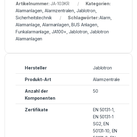
Artikelnummer:
JA-103KR
Kategorien:
Alarmanlagen
,
Alarmzentralen
,
Jablotron
,
Sicherheitstechnik
Schlagwörter:
Alarm
,
Alarmanlage
,
Alarmanlagen
,
BUS Anlagen
,
Funkalarmanlage
,
JA100+
,
Jablotron
,
Jablotron
Alarmanlagen
Hersteller
Jablotron
Produkt-Art
Alarmzentrale
Anzahl der
50
Komponenten
Zertifikate
EN 50131-1,
EN 50131-1
SG2, EN
50131-10, EN