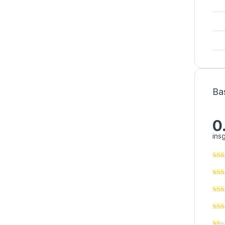
Ba
0
ins