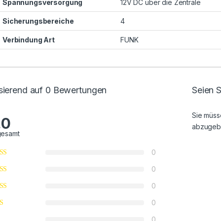
Spannungsversorgung
12V DC über die Zentrale
Sicherungsbereiche
4
Verbindung Art
FUNK
sierend auf 0 Bewertungen
Seien S
Sie müs
.0
abzugeb
gesamt
0
0
0
0
0