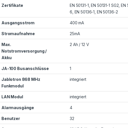
Zertifikate
EN 50131-1, EN 50131-1 SG2, EN 
6, EN 50136-1, EN 50136-2
Ausgangsstrom
400 mA
Stromaufnahme
25mA
Max.
2 Ah / 12 V
Notstromversorgung /
Akku
JA-100 Busanschlüsse
1
Jablotron 868 MHz
integriert
Funkmodul
LAN Modul
integriert
Alarmausgänge
4
Benutzer
32