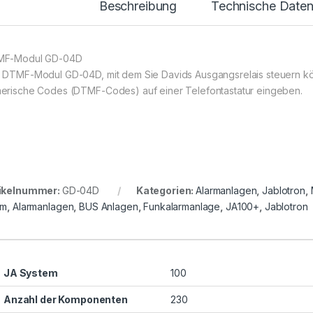
Beschreibung
Technische Date
MF-Modul GD-04D
 DTMF-Modul GD-04D, mit dem Sie Davids Ausgangsrelais steuern k
erische Codes (DTMF-Codes) auf einer Telefontastatur eingeben.
ikelnummer:
GD-04D
Kategorien:
Alarmanlagen
,
Jablotron
,
rm
,
Alarmanlagen
,
BUS Anlagen
,
Funkalarmanlage
,
JA100+
,
Jablotron
JA System
100
Anzahl der Komponenten
230