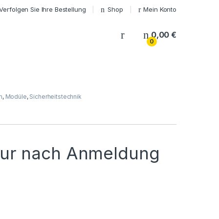
Verfolgen Sie Ihre Bestellung
Shop
Mein Konto
My Account
0,00
€
0
n
,
Modüle
,
Sicherheitstechnik
nur nach Anmeldung