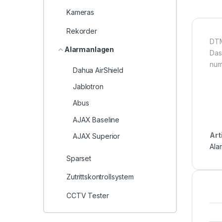
Kameras
Rekorder
DT
Alarmanlagen
Das
num
Dahua AirShield
Jablotron
Abus
AJAX Baseline
Art
AJAX Superior
Ala
Sparset
Zutrittskontrollsystem
CCTV Tester