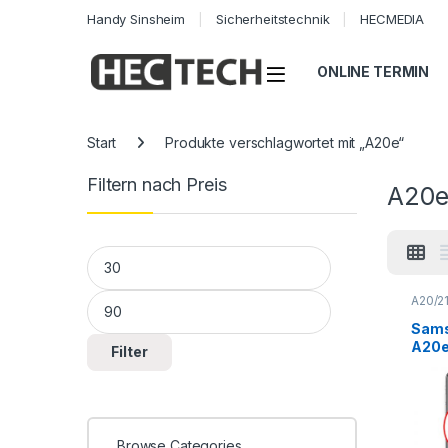
Handy Sinsheim
Sicherheitstechnik
HECMEDIA
Open
ONLINE TERMIN
Start
Produkte verschlagwortet mit „A20e“
Filtern nach Preis
A20
Min. Preis
Max. Preis
A20/2
A Seri
Smart
Sams
Repar
A20e
Filter
(A20
Repar
Taus
Browse Categories