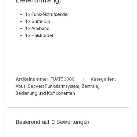
Lieferumfang:
1 x Funk-Notrufsender
1 x Gürtelclip
1 x Armband
1 x Halskordel
Artikelnummer:
FUAT50000
Kategorien:
Abus
,
Secvest Funkalarmsystem
,
Zentrale,
Bedienung und Komponenten
Basierend auf 0 Bewertungen