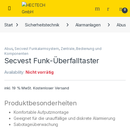
Open
0
Start
Sicherheitstechnik
Alarmanlagen
Abus
Abus
,
Secvest Funkalarmsystem
,
Zentrale, Bedienung und
Komponenten
Secvest Funk-Überfalltaster
Availability:
Nicht vorrätig
inkl. 19 % MwSt.
Kostenloser Versand
Produktbesonderheiten
Komfortable Aufputzmontage
Geeignet für die unauffällige und diskrete Alarmierung
Sabotageüberwachung