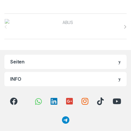
Brands Carousel
Seiten
INFO