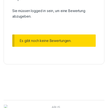
Sie müssen
logged in
sein, um eine Bewertung
abzugeben.
Es gibt noch keine Bewertungen.
Brands Carousel