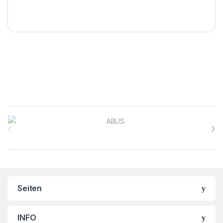
Brands Carousel
Seiten
INFO