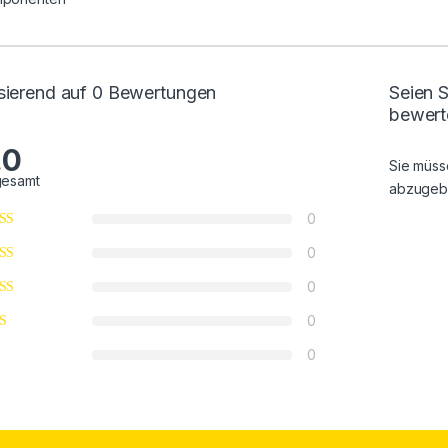
sierend auf 0 Bewertungen
Seien S
bewert
.0
Sie müs
gesamt
abzugeb
0
0
0
0
0