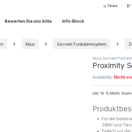
Filiale
Bewerten Sie uns bitte
Info-Block
en
Abus
Secvest Funkalarmsystem
Z
Abus
,
Secvest Funkal
Proximity S
Availability:
Nicht vo
inkl. 19 % MwSt.
Koste
Produktbes
Für die berühr
2WAY und Terx
Einfach vor die