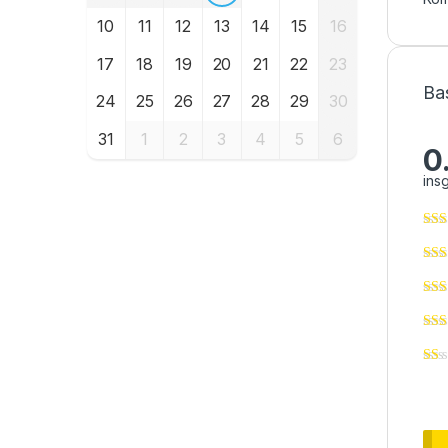
10
11
12
13
14
15
16
17
18
19
20
21
22
23
Ba
24
25
26
27
28
29
30
31
1
2
3
4
5
6
0
ins