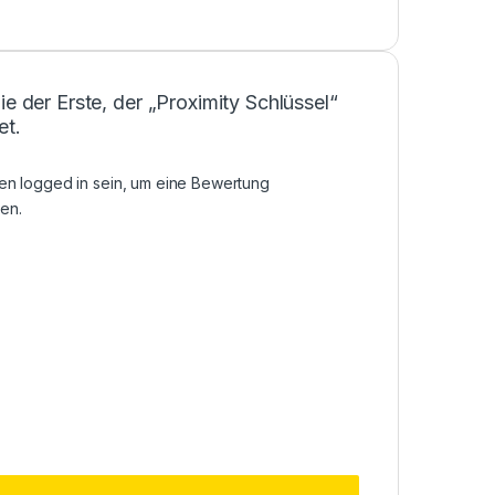
ie der Erste, der „Proximity Schlüssel“
et.
sen
logged in
sein, um eine Bewertung
en.