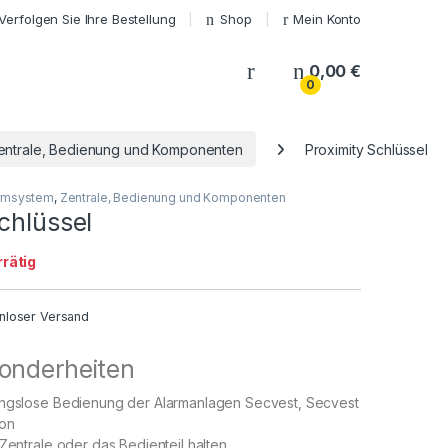
Verfolgen Sie Ihre Bestellung
Shop
Mein Konto
My Account
0,00
€
0
entrale, Bedienung und Komponenten
Proximity Schlüssel
armsystem
,
Zentrale, Bedienung und Komponenten
chlüssel
rrätig
nloser Versand
onderheiten
ungslose Bedienung der Alarmanlagen Secvest, Secvest
on
 Zentrale oder das Bedienteil halten