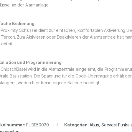
lüssel an der Alarmanlage.
fache Bedienung
 Proximity Schlüssel dient zur einfachen, komfortablen Aktivierung 
 Terxon. Zum Aktivieren oder Deaktivieren der Alarmzentrale hält man
enteil.
tallation und Programmierung
 Chipschlüssel wird in die Alarmzentrale eingelernt, die Programmieru
trale Basisstation. Die Spannung für die Code-Übertragung erhält der
fängers, wodurch er keine eigene Batterie benötigt.
ikelnummer:
FUBE50020
Kategorien:
Abus
,
Secvest Funkal
ponenten