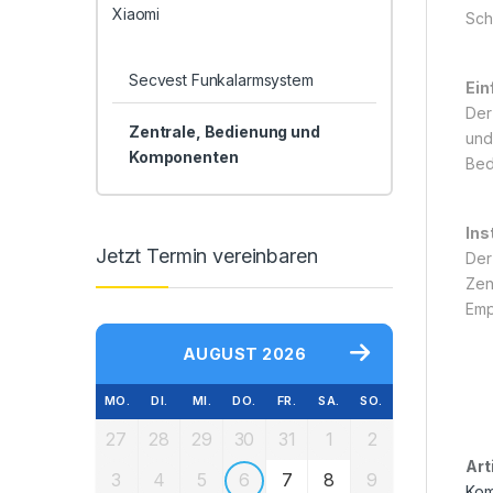
Xiaomi
Sch
Secvest Funkalarmsystem
Ein
Der
Zentrale, Bedienung und
und
Komponenten
Bedi
Ins
Jetzt Termin vereinbaren
Der
Zen
Emp
AUGUST 2026
MO.
DI.
MI.
DO.
FR.
SA.
SO.
27
28
29
30
31
1
2
Art
3
4
5
6
7
8
9
Kom