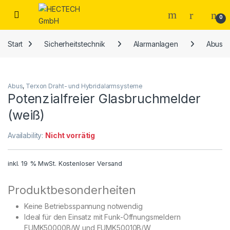
Open
0
Start
Sicherheitstechnik
Alarmanlagen
Abus
Abus
,
Terxon Draht- und Hybridalarmsysteme
Potenzialfreier Glasbruchmelder
(weiß)
Availability:
Nicht vorrätig
inkl. 19 % MwSt.
Kostenloser Versand
Produktbesonderheiten
Keine Betriebsspannung notwendig
Ideal für den Einsatz mit Funk-Öffnungsmeldern
FUMK50000B/W und FUMK50010B/W