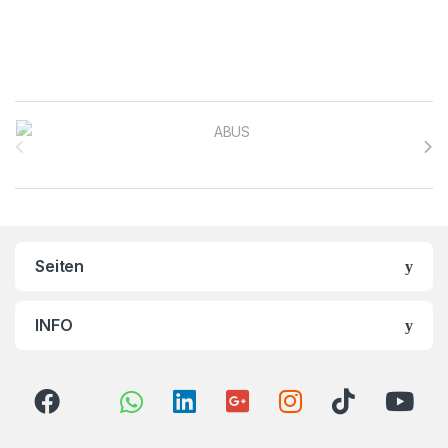
Brands Carousel
Seiten
INFO