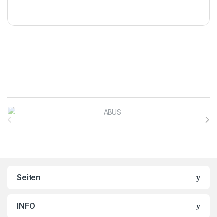
Brands Carousel
Seiten
INFO