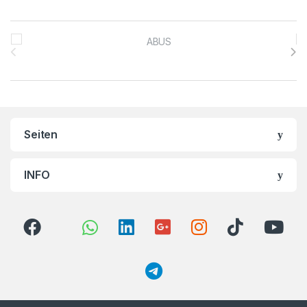
Brands Carousel
Seiten
INFO