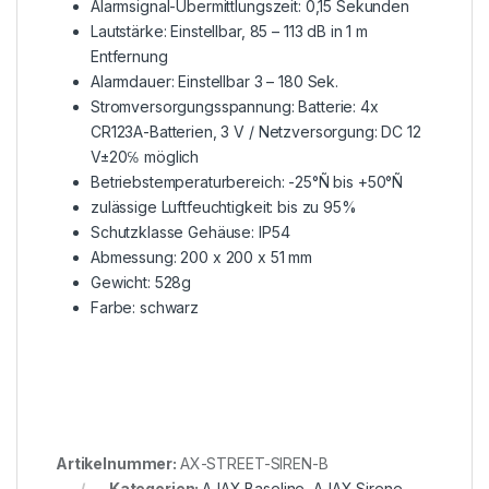
Alarmsignal-Übermittlungszeit: 0,15 Sekunden
Lautstärke: Einstellbar, 85 – 113 dB in 1 m
Entfernung
Alarmdauer: Einstellbar 3 – 180 Sek.
Stromversorgungsspannung: Batterie: 4x
CR123A-Batterien, 3 V / Netzversorgung: DC 12
V±20℅ möglich
Betriebstemperaturbereich: -25°Ñ bis +50°Ñ
zulässige Luftfeuchtigkeit: bis zu 95%
Schutzklasse Gehäuse: IP54
Abmessung: 200 x 200 x 51 mm
Gewicht: 528g
Farbe: schwarz
Artikelnummer:
AX-STREET-SIREN-B
Kategorien:
AJAX Baseline
,
AJAX Sirene
,