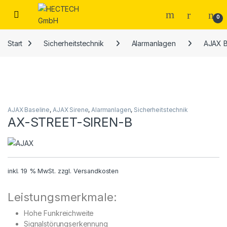
Open
0
Start
Sicherheitstechnik
Alarmanlagen
AJAX B
AJAX Baseline
,
AJAX Sirene
,
Alarmanlagen
,
Sicherheitstechnik
AX-STREET-SIREN-B
inkl. 19 % MwSt.
zzgl.
Versandkosten
Leistungsmerkmale:
Hohe Funkreichweite
Signalstörungserkennung