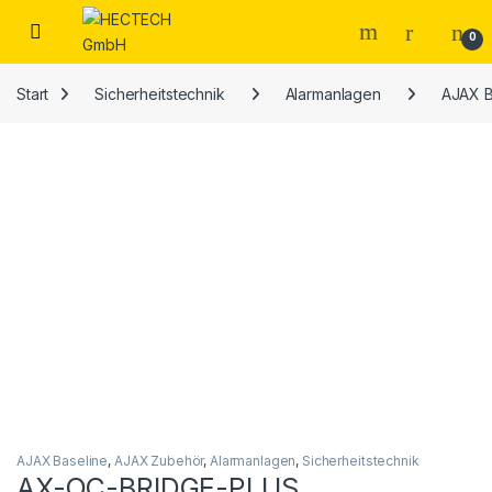
Open
0
Start
Sicherheitstechnik
Alarmanlagen
AJAX B
AJAX Baseline
,
AJAX Zubehör
,
Alarmanlagen
,
Sicherheitstechnik
AX-OC-BRIDGE-PLUS