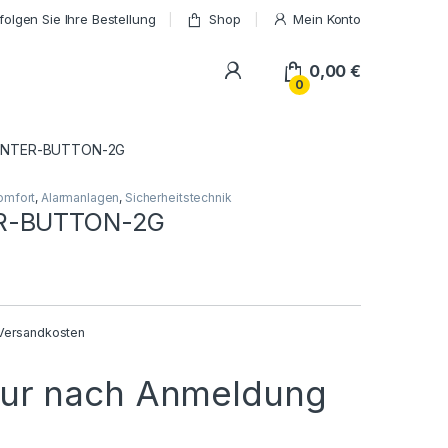
folgen Sie Ihre Bestellung
Shop
Mein Konto
My Account
0,00
€
0
ENTER-BUTTON-2G
omfort
,
Alarmanlagen
,
Sicherheitstechnik
R-BUTTON-2G
Versandkosten
nur nach Anmeldung