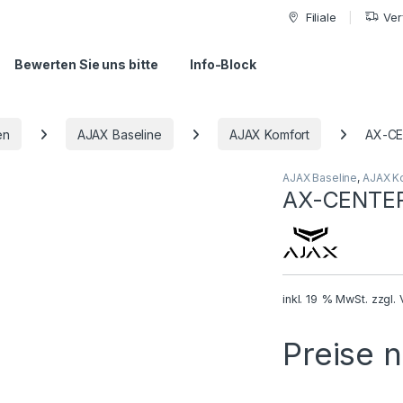
Filiale
Ver
Bewerten Sie uns bitte
Info-Block
en
AJAX Baseline
AJAX Komfort
AX-C
AJAX Baseline
,
AJAX K
AX-CENTE
inkl. 19 % MwSt.
zzgl.
Preise 