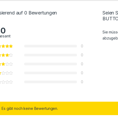
sierend auf 0 Bewertungen
Seien 
BUTTO
.0
Sie müs
gesamt
abzugeb
0
0
0
0
0
Es gibt noch keine Bewertungen.