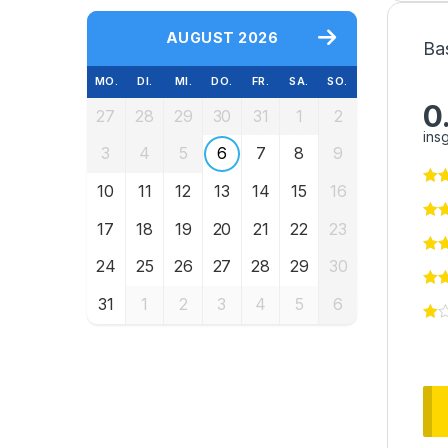
AUGUST 2026
Ba
MO.
DI.
MI.
DO.
FR.
SA.
SO.
0
27
28
29
30
31
1
2
ins
3
4
5
6
7
8
9
10
11
12
13
14
15
16
17
18
19
20
21
22
23
24
25
26
27
28
29
30
31
1
2
3
4
5
6