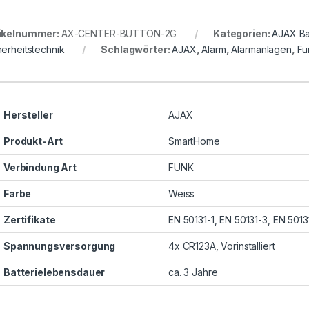
ikelnummer:
AX-CENTER-BUTTON-2G
Kategorien:
AJAX Ba
herheitstechnik
Schlagwörter:
AJAX
,
Alarm
,
Alarmanlagen
,
Fu
Hersteller
AJAX
Produkt-Art
SmartHome
Verbindung Art
FUNK
Farbe
Weiss
Zertifikate
EN 50131-1, EN 50131-3, EN 50131
Spannungsversorgung
4x CR123A, Vorinstalliert
Batterielebensdauer
ca. 3 Jahre