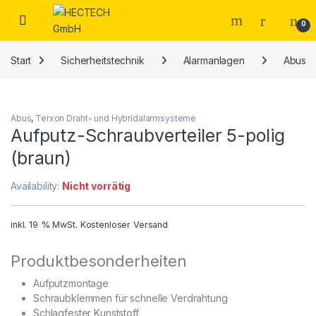
Open
0
Start
Sicherheitstechnik
Alarmanlagen
Abus
Abus
,
Terxon Draht- und Hybridalarmsysteme
Aufputz-Schraubverteiler 5-polig
(braun)
Availability:
Nicht vorrätig
inkl. 19 % MwSt.
Kostenloser Versand
Produktbesonderheiten
Aufputzmontage
Schraubklemmen für schnelle Verdrahtung
Schlagfester Kunststoff