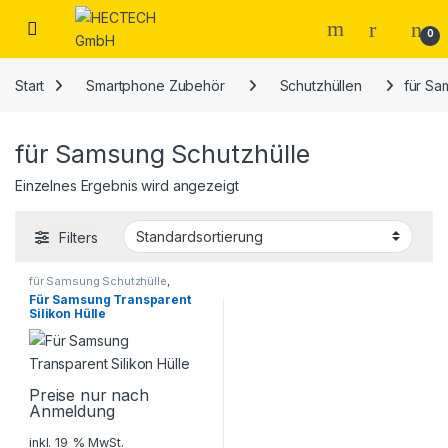
Open
0
Start
Smartphone Zubehör
Schutzhüllen
für Sa
für Samsung Schutzhülle
Einzelnes Ergebnis wird angezeigt
Filters
für Samsung Schutzhülle
,
Schutzhüllen
,
Smartphone
Für Samsung Transparent
Zubehör
Silikon Hülle
Preise nur nach
Anmeldung
inkl. 19 % MwSt.