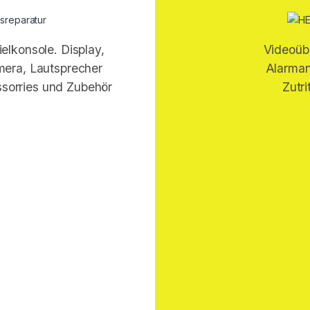
elkonsole. Display,
Videoüb
era, Lautsprecher
Alarman
sorries und Zubehör
Zutr